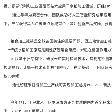
据、视觉识别和工业互联网技术应用于水稻加工领域，历经1
通过与华为紧密合作，团队成功将人工智能研究成果应用
平。产品获得黑龙江省重点领域首台（套）创新产品奖励，获
粮食加工减损是全球各国关注的重要问题，促进粮食加工
“传统水稻加工原理是刚性挤压层叠碾磨，米粒在相互作用力下
团队基于胚芽特征，研发米粒实时检测技术，其视觉检测准
检测提取，让每一粒米都能被“看得见”。在此基础上，团队研
权70余项。
活性留胚米智能加工生产线可实现加工减损3%~5%，新技
今年5月，工程北米与哈尔滨市方正县共建的国内首个稻米适
米，2023年加工量超过3000吨。