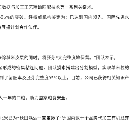
加工数据与加工工艺精确匹配技术等一系列关键术。
损5%的突破。经权威机构鉴定为：已达到国内领先、国际先进
鹏展翅计划合作伙伴。
除糙米皮层的同时，将胚芽*大完整度地保留。”团队表示。
一起形成的密集粘连问题，团队摸索搭建出分割模型，实现单米粒
到了留胚率及胚芽完整度95%以上。目前，公司已获得相关知识
万人一年的口粮，助力国家粮食安全。
米已为“秋田满满”“宝宝馋了”等国内数十个品牌代加工有机胚