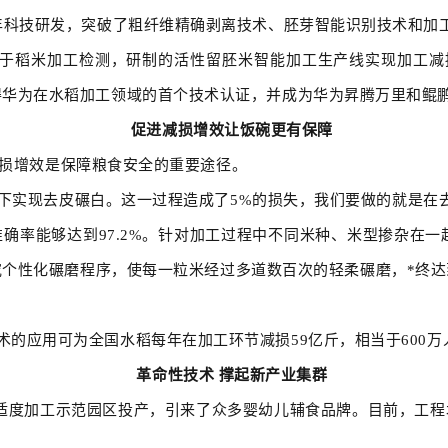
0年科技研发，突破了粗纤维精确剥离技术、胚芽智能识别技术和
于稻米加工检测，研制的活性留胚米智能加工生产线实现加工减
得华为在水稻加工领域的首个技术认证，并成为华为昇腾万里和鲲
促进减损增效让饭碗更有保障
减损增效是保障粮食安全的重要途径。
实现去皮碾白。这一过程造成了5%的损失，我们要做的就是在去
确率能够达到97.2%。针对加工过程中不同米种、米型掺杂在
究个性化碾磨程序，使每一粒米经过多道数百次的轻柔碾磨，*终达
术的应用可为全国水稻每年在加工环节减损59亿斤，相当于600
革命性技术 撑起新产业集群
度加工示范园区投产，引来了众多婴幼儿辅食品牌。目前，工程北