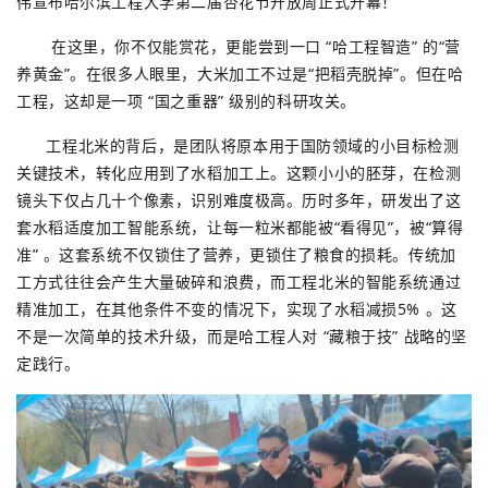
伟宣布哈尔滨工程大学第二届杏花节开放周正式开幕！
在这里，你不仅能赏花，更能尝到一口 “哈工程智造” 的“营
养黄金”。在很多人眼里，大米加工不过是“把稻壳脱掉”。但在哈
工程，这却是一项 “国之重器” 级别的科研攻关。
工程北米的背后，是团队将原本用于国防领域的小目标检测
关键技术，转化应用到了水稻加工上。
这颗小小的胚芽，在检测
镜头下仅占几十个像素，识别难度极高。历时多年，研发出了这
套水稻适度加工智能系统，让每一粒米都能被“看得见”，被“算得
准” 。
这套系统不仅锁住了营养，更锁住了粮食的损耗。传统加
工方式往往会产生大量破碎和浪费，而工程北米的智能系统通过
精准加工，在其他条件不变的情况下，实现了水稻减损5% 。这
不是一次简单的技术升级，而是哈工程人对 “藏粮于技” 战略的坚
定践行。