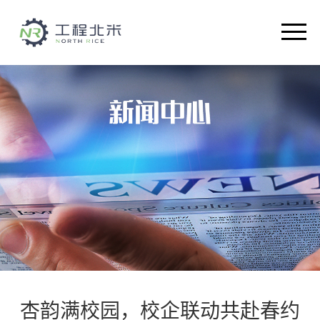
首页
关于我们
智能设备
解决方案
产品介绍
新闻中心
人才招聘
杏韵满校园，校企联动共赴春约
联系我们