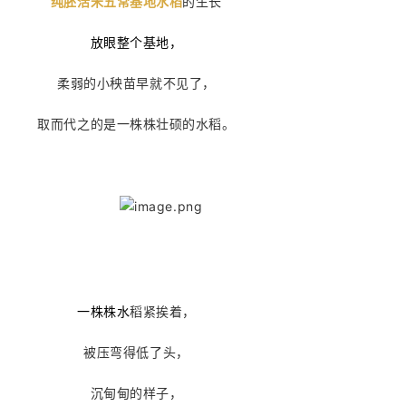
纯胚活米五常基地水稻
的生长
放眼整个基地，
柔弱的小秧苗早就不见了，
取而代之的是一株株壮硕的水稻。
一株株水
稻紧挨着，
被压弯得低了头，
沉甸甸的样子，