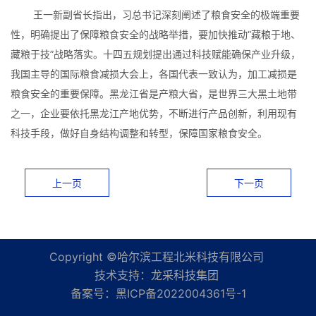
王一新副省长指出，习总书记深刻阐述了粮食安全的极端重要
性，明确提出了保障粮食安全的战略举措，要加快推动“藏粮于地、
藏粮于技”战略落实。十四五规划提出通过科技赋能确保产业升级，
我国主导的国际粮食减损大会上，各国代表一致认为，加工减损是
粮食安全的重要保障。黑龙江省是产粮大省，是世界三大黑土地带
之一，企业要依托黑龙江产地优势，不断进行产品创新，利用现有
科技手段，做好自身结构调整和转型，保障国家粮食安全。
上一页
下一页
Copyright ©哈尔滨工程北米科技有限公司
技术支持：
龙采科技集团
备案号：
黑ICP备2022004361号-1